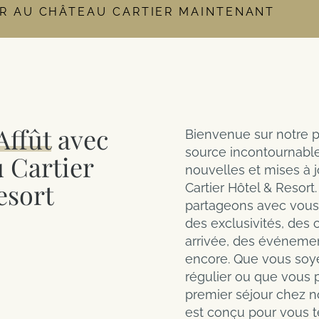
R AU CHÂTEAU CARTIER MAINTENANT
e de départ
Adultes
Enfants
Chambre
re est définitivement fermé et que l’accès à l’expérience Kōena Spa (pi
es. Pour consulter les tarifs détaillés ou pour réserver une chambre 
Affût
avec
Bienvenue sur notre p
source incontournable
 Cartier
nouvelles et mises à 
esort
Cartier Hôtel & Resort. 
partageons avec vous
des exclusivités, des 
arrivée, des événemen
encore. Que vous soye
régulier ou que vous p
premier séjour chez n
est conçu pour vous te