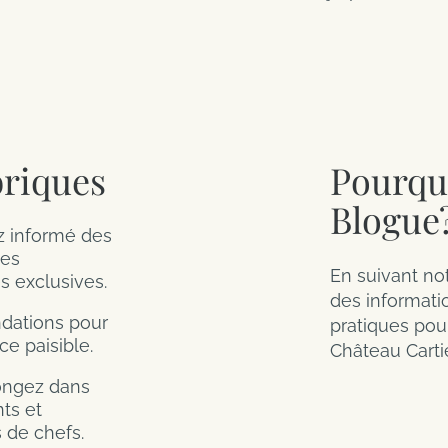
riques
Pourqu
Blogue
 informé des
des
En suivant no
s exclusives.
des informati
ations pour
pratiques pou
ce paisible.
Château Cartie
ngez dans
nts et
 de chefs.