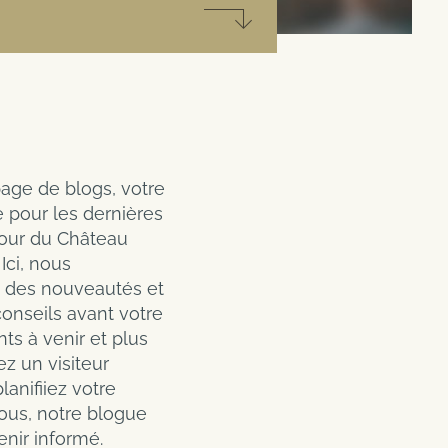
s
Code client / Code promo
scine, sauna, etc) est disponible
avec le forfait spa inclus,
age de blogs, votre
 pour les dernières
jour du Château
Ici, nous
 des nouveautés et
conseils avant votre
ts à venir et plus
z un visiteur
lanifiiez votre
ous, notre blogue
nir informé.