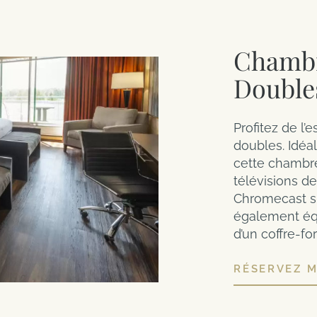
Chambr
Double
Profitez de l’
doubles. Idéal
cette chambr
télévisions d
Chromecast sur
également équ
d’un coffre-for
RÉSERVEZ 