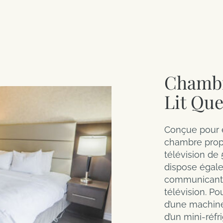
Chambr
Lit Qu
Conçue pour ê
chambre prop
télévision de 
dispose égal
communicante
télévision. Po
d’une machine 
d’un mini-réfr