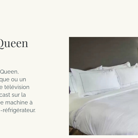
 Queen
 Queen,
ique ou un
de télévision
ast sur la
une machine à
-réfrigérateur.