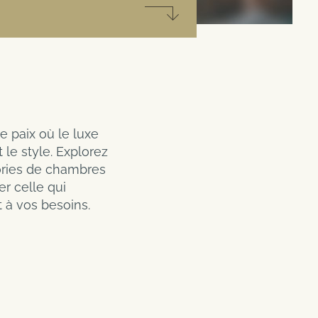
s
Code client / Code promo
scine, sauna, etc) est disponible
avec le forfait spa inclus,
 paix où le luxe
 le style. Explorez
ories de chambres
r celle qui
 à vos besoins.