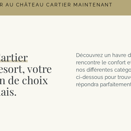
R AU CHÂTEAU CARTIER MAINTENANT
e de départ
Adultes
Enfants
Chambre
re est définitivement fermé et que l’accès à l’expérience Kōena Spa (pi
es. Pour consulter les tarifs détaillés ou pour réserver une chambre 
artier
Découvrez un havre de
rencontre le confort et
sort, votre
nos différentes catég
n de choix
ci-dessous pour trouve
répondra parfaitement
ais.