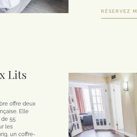
RÉSERVEZ 
 Lits
bre offre deux
nçaise. Elle
 de 55
r les
ig, un coffre-