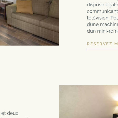
dispose égal
communicante
télévision. Po
d’une machine 
d’un mini-réfr
RÉSERVEZ 
g et deux