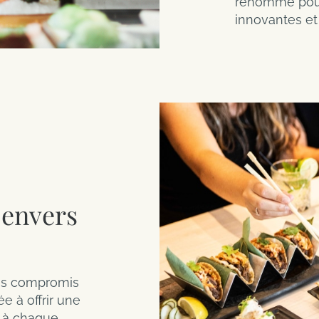
renommé pour 
innovantes et 
 envers
ns compromis
e à offrir une
e à chaque