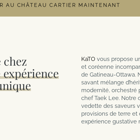
R AU CHÂTEAU CARTIER MAINTENANT
e de départ
Adultes
Enfants
Chambre
re est définitivement fermé et que l’accès à l’expérience Kōena Spa (pi
es. Pour consulter les tarifs détaillés ou pour réserver une chambre 
 chez
KaTO
vous propose un
et coréenne incompar
 expérience
de Gatineau-Ottawa. 
 unique
savant mélange d’héri
modernité, orchestré 
chef Taek Lee. Notre 
vedette des saveurs v
provisions de terre et
expérience gustative