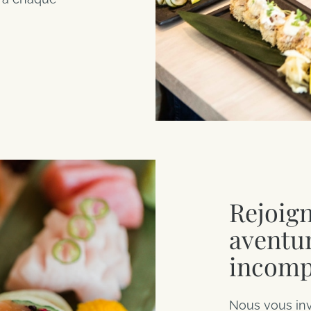
Rejoig
aventur
incomp
Nous vous inv