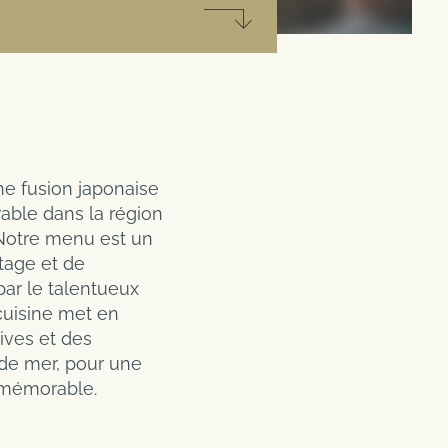
s
Code client / Code promo
scine, sauna, etc) est disponible
avec le forfait spa inclus,
e fusion japonaise
able dans la région
Notre menu est un
tage et de
par le talentueux
cuisine met en
ives et des
 de mer, pour une
 mémorable.