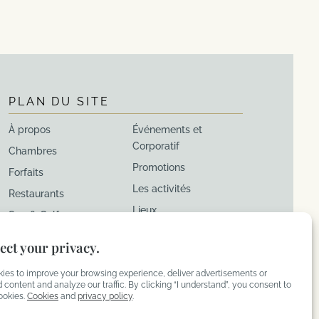
PLAN DU SITE
À propos
Événements et
Corporatif
Chambres
Promotions
Forfaits
Les activités
Restaurants
Lieux
Spa & Golf
Carrière
ect your privacy.
ies to improve your browsing experience, deliver advertisements or
 content and analyze our traffic. By clicking “I understand”, you consent to
ookies.
Cookies
and
privacy policy
.