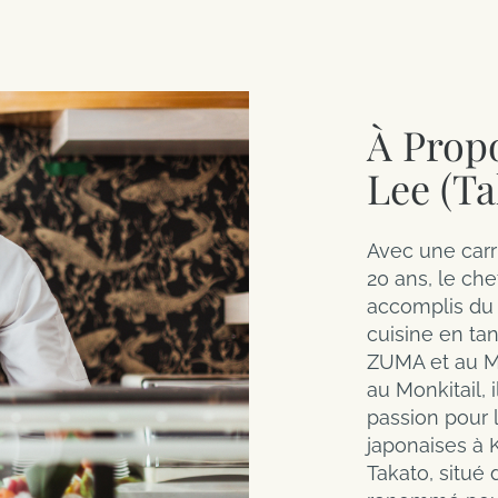
À Prop
Lee (Ta
Avec une carri
20 ans, le che
accomplis du s
cuisine en ta
ZUMA et au Ma
au Monkitail, 
passion pour 
japonaises à 
Takato, situé 