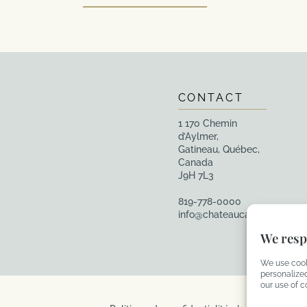
CONTACT
1 170 Chemin
d’Aylmer,
Gatineau, Québec,
Canada
J9H 7L3
819-778-0000
info@chateaucartier.com
We resp
We use cook
personalized
our use of c