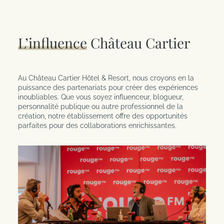
Date d'arrivée
Veuillez noter la piscine intérieure est définitivement
L’influence
Château Cartier
fermé et que l’accès à l’expérience Kōena Spa (piscine,
sauna, etc) est disponible moyennant des frais
Date de départ
Adultes
supplémentaires. Pour consulter les tarifs détaillés ou
pour réserver une chambre avec le forfait spa inclus,
veuillez visiter
KOENASPA.com
.
Au Château Cartier Hôtel & Resort, nous croyons en la
puissance des partenariats pour créer des expériences
inoubliables. Que vous soyez influenceur, blogueur,
Enfants
Chambres
personnalité publique ou autre professionnel de la
création, notre établissement offre des opportunités
parfaites pour des collaborations enrichissantes.
Code client / Code promo
RÉSERVER