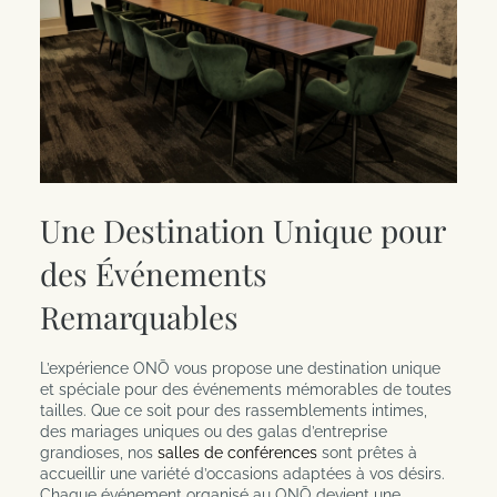
Garantie du meilleur tarif en ligne
Une Destination Unique pour
des Événements
Remarquables
L’expérience ONŌ vous propose une destination unique
et spéciale pour des événements mémorables de toutes
tailles. Que ce soit pour des rassemblements intimes,
des mariages uniques ou des galas d’entreprise
grandioses, nos
salles de conférences
sont prêtes à
accueillir une variété d’occasions adaptées à vos désirs.
Chaque événement organisé au ONŌ devient une