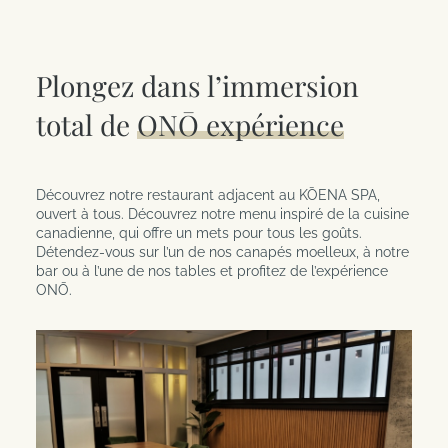
Date d'arrivée
Veuillez noter la piscine intérieure est définitivement
Plongez dans l’immersion
fermé et que l’accès à l’expérience Kōena Spa (piscine,
sauna, etc) est disponible moyennant des frais
Date de départ
Adultes
supplémentaires. Pour consulter les tarifs détaillés ou
total de
ONŌ expérience
pour réserver une chambre avec le forfait spa inclus,
veuillez visiter
KOENASPA.com
.
Découvrez notre restaurant adjacent au KŌENA SPA,
Enfants
Chambres
ouvert à tous. Découvrez notre menu inspiré de la cuisine
canadienne, qui offre un mets pour tous les goûts.
Détendez-vous sur l’un de nos canapés moelleux, à notre
bar ou à l’une de nos tables et profitez de l’expérience
ONŌ.
Code client / Code promo
RÉSERVER