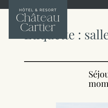
Étiquette :
sall
Séjou
mome