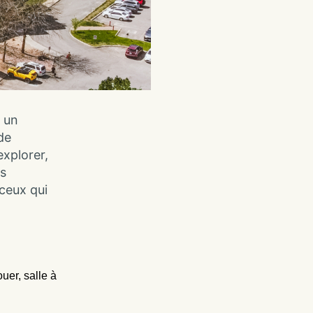
r un
de
explorer,
rs
ceux qui
ouer
,
salle à