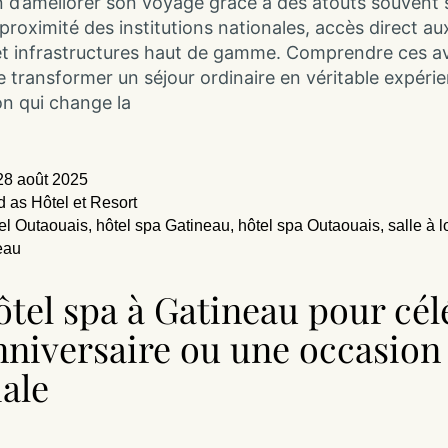
 d’améliorer son voyage grâce à des atouts souvent 
 proximité des institutions nationales, accès direct a
et infrastructures haut de gamme. Comprendre ces 
 transformer un séjour ordinaire en véritable expéri
ion qui change la
28 août 2025
d as
Hôtel et Resort
el Outaouais
,
hôtel spa Gatineau
,
hôtel spa Outaouais
,
salle à l
eau
ôtel spa à Gatineau pour cél
nniversaire ou une occasion
iale