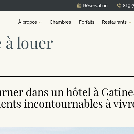
Réservation
819-
À propos
Chambres
Forfaits
Restaurants
e à louer
rner dans un hôtel à Gatinea
nts incontournables à vivr