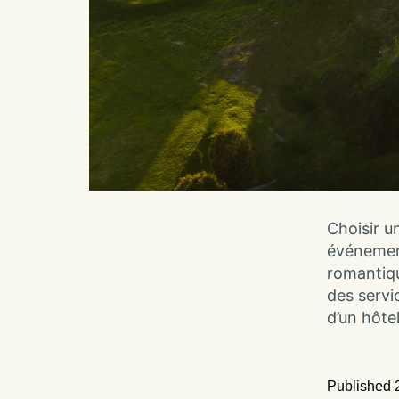
Choisir u
événement
romantiqu
des servi
d’un hôte
Published