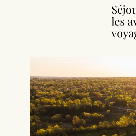
Séjo
les a
voya