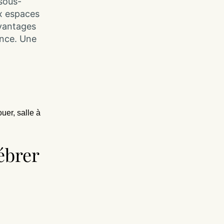
sous-
ux espaces
avantages
ence. Une
ouer
,
salle à
ébrer