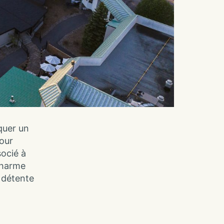
quer un
our
socié à
charme
 détente