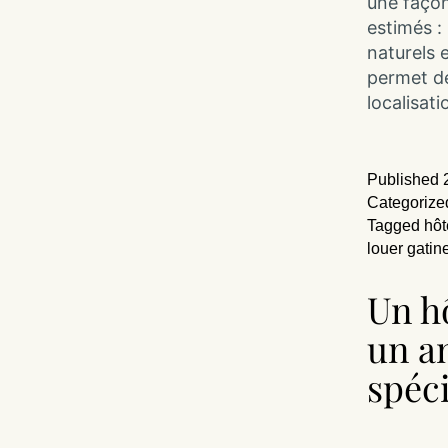
une façon
estimés :
naturels 
permet de
localisat
Published
Categorize
Tagged
hôt
louer gatin
Un h
un a
spéc